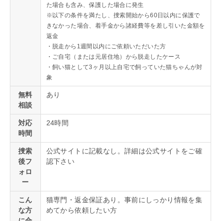
た場合も含み、保護した場合に発生
※以下の条件を満たし、捜索開始から60日以内に保護で
きなかった場合、着手金から諸経費等を差し引いた金額を
返金
・脱走から1週間以内にご依頼いただいた方
・ご自宅（または元居住地）から脱走したケース
・飼い猫として3ヶ月以上自宅で飼っていた猫ちゃんが対
象
無料
あり
相談
対応
24時間
時間
捜索
公式サイトに記載なし。詳細は公式サイトをご確
後フ
認下さい
ォロ
ー
こん
猫専門・返金保証あり。事前にしっかり情報を集
な方
めてから依頼したい方
に合