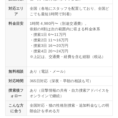
対応エリ
全国（各地にスタッフを配置しており、全国ど
ア
こでも最短1時間で到着）
料金目安
1時間 4,980円〜（別途交通費）。
依頼の8割は次の範囲内に収まる料金体系
・捜索1日 6〜11万円
・捜索2日 11〜16万円
・捜索3日 16〜20万円
・捜索4日 20〜24万円
※上記は、交通費・経費を含む総額（税込）
無料相談
あり（電話・メール）
対応時間
365日対応（深夜・早朝の相談も可）
捜索後フ
あり（目撃情報の共有・自力捜索アドバイスを
ォロー
オンラインで継続）
こんな方
全国対応・猫の性格別捜索・追加料金なしの明
に合う
朗会計を求める方