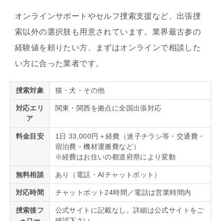
オンラインサポートやセルフ捜索支援など、出張捜
索以外の選択肢も用意されています。業界最古参の
経験値を頼りたい方、まずはオンラインで相談した
い方に合った業者です。
捜索対象
猫・犬・その他
対応エリ
関東・関西を拠点に全国出張対応
ア
料金目安
1日 33,000円＋経費（迷子チラシ等・交通費・
宿泊費・機材運搬費など）
※経費はお住いの都道府県により変動
無料相談
あり（電話・AIチャットボット）
対応時間
チャットボット24時間／電話は営業時間内
捜索後フ
公式サイトに記載なし。詳細は公式サイトをご
ォロー
確認下さい