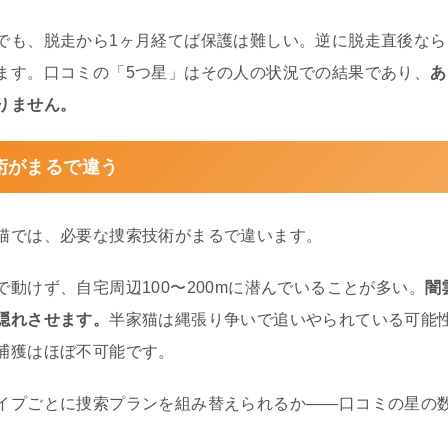
でも、脱走から1ヶ月経てば保護は難しい。逆に脱走直後な
ます。口コミの「5つ星」はその人の状況での結果であり、
あ
りません。
術がまるで違う
猫では、必要な捜索技術がまるで違います。
動けず、自宅周辺100〜200mに潜んでいることが多い。
闇
隠れさせます。
半家猫は縄張り争いで追いやられている可能
捕獲はほぼ不可能です。
イプごとに捜索プランを組み替えられるか——口コミの星の