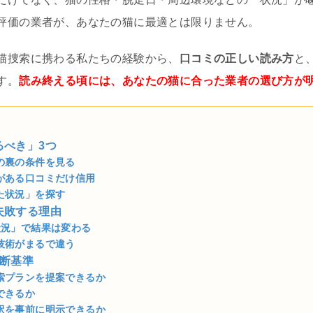
評価の業者が、あなたの猫に最適とは限りません。
猫捜索に携わる私たちの経験から、
口コミの正しい読み方
と
す。
読み終える頃には、あなたの猫に合った業者の選び方が
るべき」3つ
の裏の条件を見る
がある口コミだけ信用
た状況」を探す
失敗する理由
状況」で結果は変わる
技術がまるで違う
判断基準
索プランを提案できるか
できるか
訳を事前に明示できるか