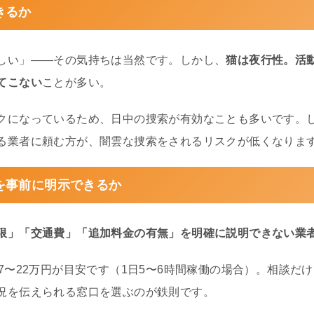
きるか
しい」——その気持ちは当然です。しかし、
猫は夜行性。活
てこない
ことが多い。
クになっているため、日中の捜索が有効なことも多いです。
る業者に頼む方が、闇雲な捜索をされるリスクが低くなりま
を事前に明示できるか
限」「交通費」「追加料金の有無」を明確に説明できない業
7〜22万円が目安です（1日5〜6時間稼働の場合）。相談だ
況を伝えられる窓口を選ぶのが鉄則です。