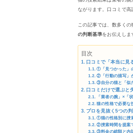
ながります。口コミで高
この記事では、数多くの
の判断基準
をお伝えしま
目次
口コミで「本当に見
①「見つかった」
②「行動の描写」
③自分の猫と「似
口コミだけで選ぶと
「業者の腕」×「
猫の性格で必要な
プロを見抜く5つの
①猫の性格別に捜
②捜索時間を提案
③料金の総額と内