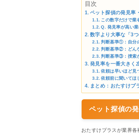
目次
ペット探偵の発見率
この数字だけで業
Q. 発見率が高い
数字より大事な「3
判断基準①：自分
判断基準②：どん
判断基準③：捜索
発見率を一番大きく
依頼は早いほど見
依頼前に聞いてほ
まとめ：おたすけプ
ペット探偵の発
おたすけプラスが業界各